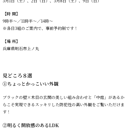
3月1日（土）、2日（日）、3月8日（土）、9日（日）
【時 間】
9時半〜／11時半〜／14時〜
※各日3組のご案内で、事前予約制です！
【場 所】
兵庫県明石市上ノ丸
見どころ８選
①ちょっとかっこいい外観
ブラックの壁×木目の玄関の美しい組み合わせと「中庭」があるか
らこそ実現できるスッキリした防犯性の高い外観をご覧いただけま
す！
②明るく開放感のあるLDK