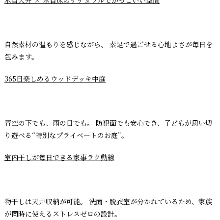
木目天井 × 木目床のナチュラルでかっこいい空間
自然素材の温もりを感じながら、 素足で過ごせる心地よさが毎日を
包みます。
365日楽しめるウッドデッキ中庭
青空の下でも、雨の日でも。 防犯面でも安心でき、子どもが思い切
り遊べる“特別なプライベートのお庭”。
室内干しが毎日できる家事ラク動線
物干しは天井収納が可能。 洗面・脱衣室が分かれているため、家族
が同時に使えるストレスゼロの設計。