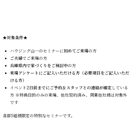
★対象条件★
ハウジング山一のセミナーに
初めてご来場
の方
ご夫婦
でご来場の方
兵庫県内で家づくりをご検討中
の方
来場アンケートにご記入いただける方（必要項目をご記入いただ
ける方）
イベント
2日前までにご予約＆スタッフとの連絡が確定
している
方 ※特典目的のみの来場、他社契約済み、同業他社様は対象外
です
各部5組様限定の特別なセミナーです。